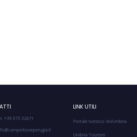
ATTI
LINK UTILI
o: +39 075 32671
Portale turistico ViviUmbria
info@camperboveperugia.it
Umbria Tourism