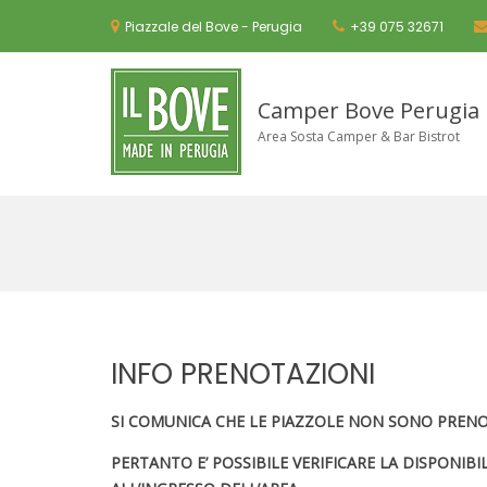
Skip
to
Piazzale del Bove - Perugia
+39 075 32671
content
Camper Bove Perugia
Area Sosta Camper & Bar Bistrot
INFO PRENOTAZIONI
SI COMUNICA CHE LE PIAZZOLE NON SONO PRENO
PERTANTO E’ POSSIBILE VERIFICARE LA DISPONIB