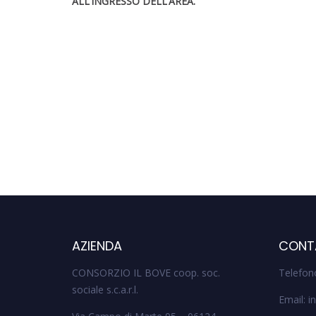
ALL’INGRESSO DELL’AREA.
AZIENDA
CONT
CONSORZIO IL BOVE coop. soc.
Telefon
sociale s.c.a.r.l.
Email: 