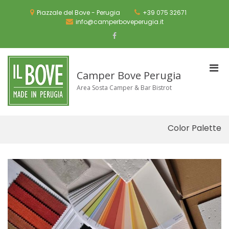
Skip
to
Piazzale del Bove - Perugia
+39 075 32671
content
info@camperboveperugia.it
Facebook
Pri
Camper Bove Perugia
Men
Area Sosta Camper & Bar Bistrot
for
Mobi
Color Palette