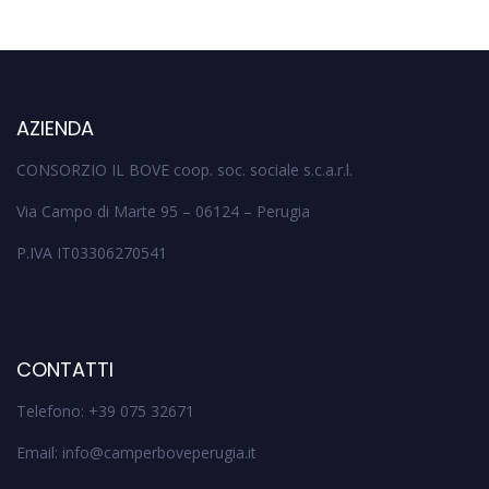
AZIENDA
CONSORZIO IL BOVE coop. soc. sociale s.c.a.r.l.
Via Campo di Marte 95 – 06124 – Perugia
P.IVA IT03306270541
CONTATTI
Telefono: +39 075 32671
Email: info@camperboveperugia.it